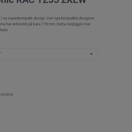
 i ny superkompakt design. Den nya kompakta designen
na har enbredd på bara 779 mm. Detta möjliggör mer
ghete
T
TZ35ZKEW