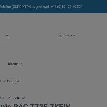
Telefon (SUPPORT+) dygnet runt: +46 (0)10 - 26 50 500
Logga in
t
Aktuellt
C TZ35 ZKEW
KIT-TZ35ZKEW
nic RAC TZ35 ZKEW