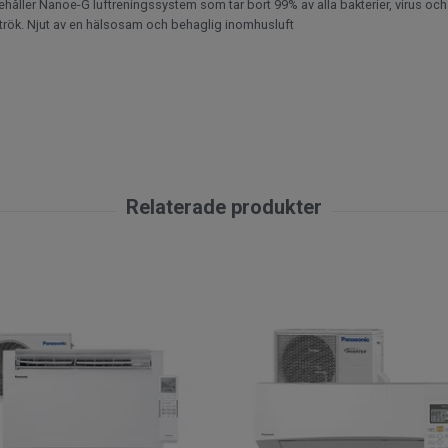
ehåller Nanoe-G luftreningssystem som tar bort 99% av alla bakterier, virus o
rettrök. Njut av en hälsosam och behaglig inomhusluft