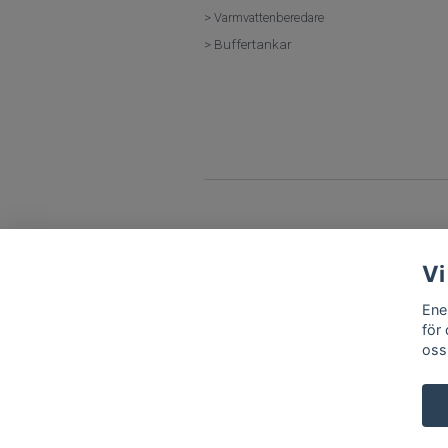
> Varmvattenberedare
> Buffertankar
Vi
Ene
för
oss
© 2026 Energigrossisten