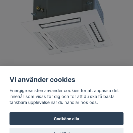
Panasonic FREE MULTI innedel kassett EAW (60x60)
Vi använder cookies
Energigrossisten använder cookies för att anpassa det
innehåll som visas för dig och för att du ska få bästa
tänkbara upplevelse när du handlar hos oss.
Godkänn alla
© 2026 Energigrossisten