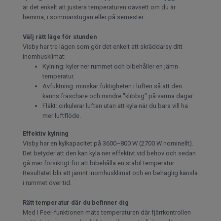
är det enkelt att justera temperaturen oavsett om du är
hemma, i sommarstugan eller på semester.
Välj rätt läge för stunden
Visby har tre lägen som gör det enkelt att skräddarsy ditt
inomhusklimat:
Kylning: kyler ner rummet och bibehåller en jämn
temperatur.
Avfuktning: minskar fuktigheten i luften så att den
känns fräschare och mindre "klibbig" på varma dagar.
Fläkt: cirkulerar luften utan att kyla när du bara vill ha
mer luftflöde.
Effektiv kylning
Visby har en kylkapacitet på 3600–800 W (2700 W nominellt).
Det betyder att den kan kyla ner effektivt vid behov och sedan
gå mer försiktigt för att bibehålla en stabil temperatur.
Resultatet blir ett jämnt inomhusklimat och en behaglig känsla
i rummet över tid.
Rätt temperatur där du befinner dig
Med I Feel-funktionen mäts temperaturen där fjärrkontrollen