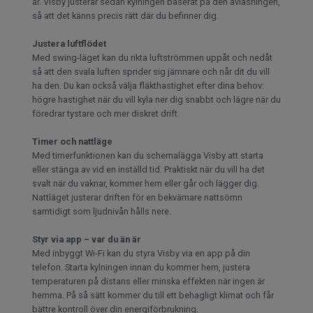
är. Visby justerar sedan kylningen baserat på den avläsningen,
så att det känns precis rätt där du befinner dig.
Justera luftflödet
Med swing-läget kan du rikta luftströmmen uppåt och nedåt
så att den svala luften sprider sig jämnare och når dit du vill
ha den. Du kan också välja fläkthastighet efter dina behov:
högre hastighet när du vill kyla ner dig snabbt och lägre när du
föredrar tystare och mer diskret drift.
Timer och nattläge
Med timerfunktionen kan du schemalägga Visby att starta
eller stänga av vid en inställd tid. Praktiskt när du vill ha det
svalt när du vaknar, kommer hem eller går och lägger dig.
Nattläget justerar driften för en bekvämare nattsömn
samtidigt som ljudnivån hålls nere.
Styr via app – var du än är
Med inbyggt Wi-Fi kan du styra Visby via en app på din
telefon. Starta kylningen innan du kommer hem, justera
temperaturen på distans eller minska effekten när ingen är
hemma. På så sätt kommer du till ett behagligt klimat och får
bättre kontroll över din energiförbrukning.