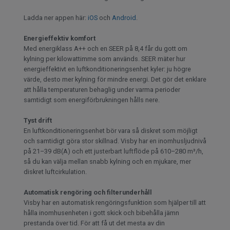
Ladda ner appen här:
iOS
och
Android
.
Energieffektiv komfort
Med energiklass A++ och en SEER på 8,4 får du gott om
kylning per kilowattimme som används. SEER mäter hur
energieffektivt en luftkonditioneringsenhet kyler: ju högre
värde, desto mer kylning för mindre energi. Det gör det enklare
att hålla temperaturen behaglig under varma perioder
samtidigt som energiförbrukningen hålls nere.
Tyst drift
En luftkonditioneringsenhet bör vara så diskret som möjligt
och samtidigt göra stor skillnad. Visby har en inomhusljudnivå
på 21–39 dB(A) och ett justerbart luftflöde på 610–280 m³/h,
så du kan välja mellan snabb kylning och en mjukare, mer
diskret luftcirkulation.
Automatisk rengöring och filterunderhåll
Visby har en automatisk rengöringsfunktion som hjälper till att
hålla inomhusenheten i gott skick och bibehålla jämn
prestanda över tid. För att få ut det mesta av din